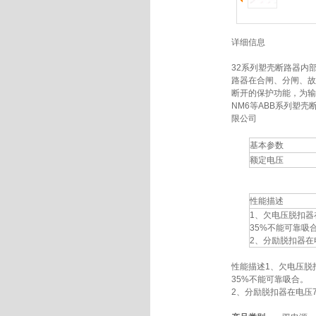
详细信息
32系列塑壳断路器内
路器在合闸、分闸、故
断开的保护功能，为输
NM6等ABB系列塑
限公司
基本参数
额定电压
性能描述
1、欠电压脱扣器
35%不能可靠吸
2、分励脱扣器在
性能描述1、欠电压脱
35%不能可靠吸合。
2、分励脱扣器在电压7