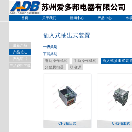
首页
关于我们
新闻中心
产品中心
市
插入式抽出式装置
最新产品
一级类别
产品总汇
下属类别
产品证书
电动操作机构
手动操作机构
插入式抽出式装
产品资料下载
分励脱扣器
双电源
CH3抽出式
CH2抽出式